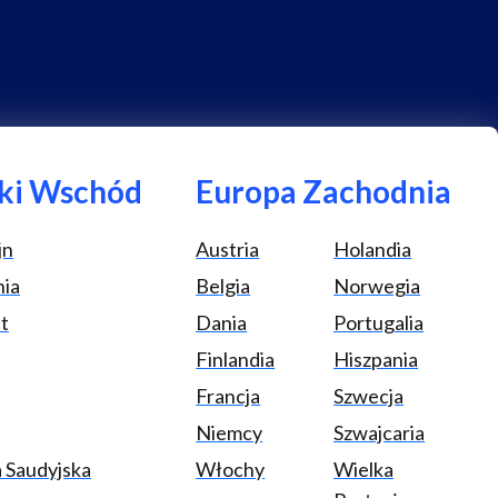
ski Wschód
Europa Zachodnia
jn
Austria
Holandia
nia
Belgia
Norwegia
t
Dania
Portugalia
Finlandia
Hiszpania
Francja
Szwecja
Niemcy
Szwajcaria
a Saudyjska
Włochy
Wielka