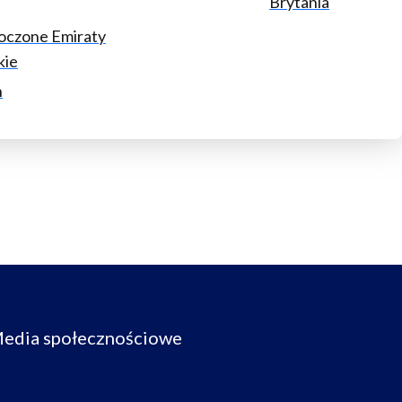
Brytania
oczone Emiraty
kie
n
edia społecznościowe