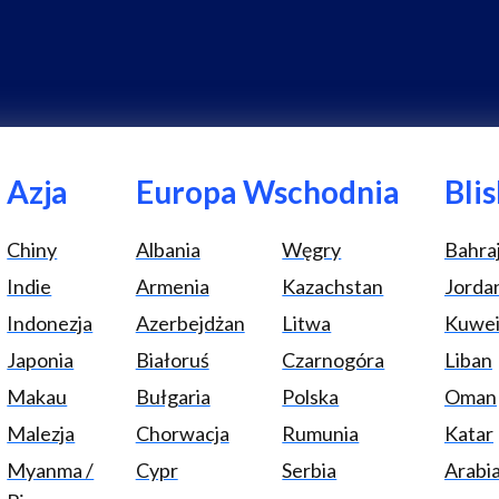
Azja
Europa Wschodnia
Bli
Chiny
Albania
Węgry
Bahra
Indie
Armenia
Kazachstan
Jorda
Indonezja
Azerbejdżan
Litwa
Kuwei
Japonia
Białoruś
Czarnogóra
Liban
Makau
Bułgaria
Polska
Oman
Malezja
Chorwacja
Rumunia
Katar
Myanma /
Cypr
Serbia
Arabi