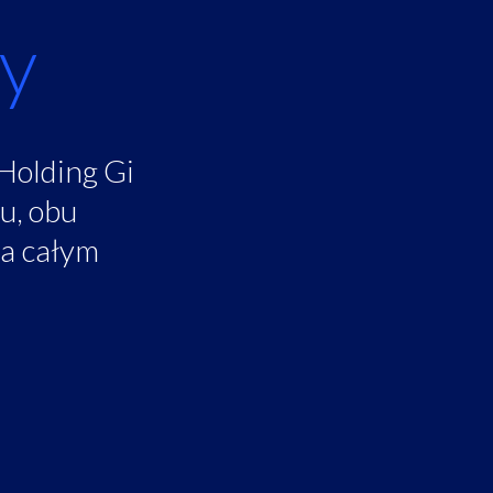
cy
Holding Gi
u, obu
na całym