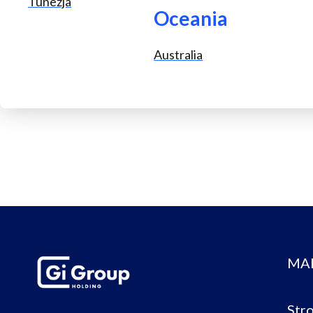
Tunezja
Oceania
Australia
MA
Str