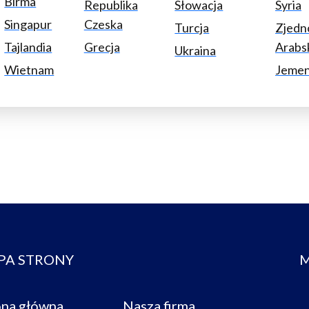
Birma
Republika
Słowacja
Syria
Singapur
Czeska
Turcja
Zjedn
Tajlandia
Grecja
Arabs
Ukraina
Wietnam
Jeme
PA STRONY
M
ona główna
Nasza firma