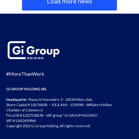
Load more news
#MoreThanWork
GI GROUP HOLDING SRL
Headquarter
: Piazza IV Novembre, 5 – 20124 Milan, Italy
Share Capital € 102.768,00. – R.E.A. # MI – 1539598 – Affiliate to Milan
Chamber of Commerce
Fiscal ID # 12227100158 – VAT group “GI GROUP HOLDING” ,
VAT # 11412450964
Copyright 2022 Gi Group Holding. All rights reserved.