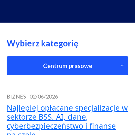
Wybierz kategorię
Centrum prasowe
BIZNES
-
02/06/2026
Najlepiej opłacane specjalizacje w
sektorze BSS. AI, dane,
cyberbezpieczeństwo i finanse
na czele