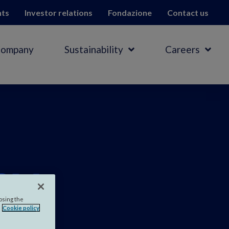
hts
Investor relations
Fondazione
Contact us
Company
Sustainability
Careers
ny
.
losing the
Cookie policy