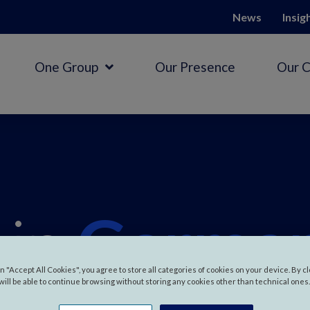
News
Insig
One Group
Our Presence
Our 
 in
Germa
on "Accept All Cookies", you agree to store all categories of cookies on your device. By c
will be able to continue browsing without storing any cookies other than technical ones.