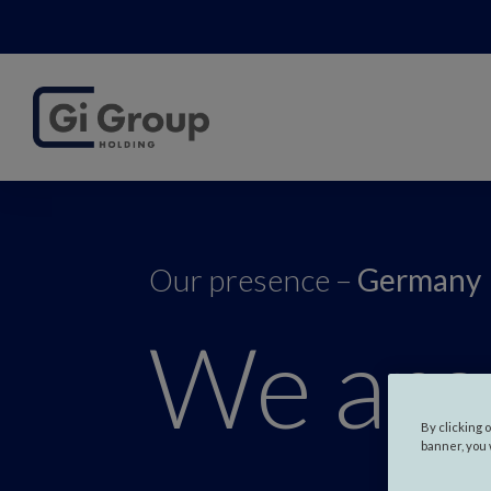
Our presence –
Germany
We are
By clicking 
banner, you 