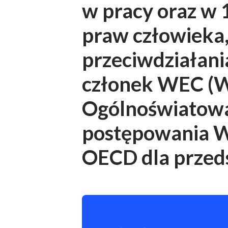
w pracy oraz w 
praw człowieka,
przeciwdziałani
członek WEC (W
Ogólnoświatowa 
postępowania W
OECD dla przed