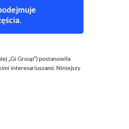
 podejmuje
ęścia.
alej „Gi Group”) postanowiła
kimi interesariuszami. Niniejszy