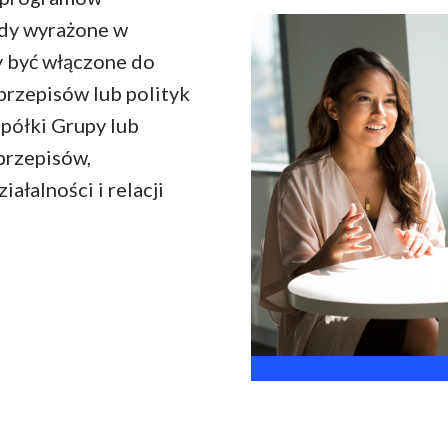
ady wyrażone w
 być włączone do
przepisów lub polityk
spółki Grupy lub
przepisów,
ałalności i relacji