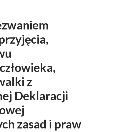
wezwaniem
rzyjęcia,
awu
człowieka,
alki z
ej Deklaracji
dowej
ch zasad i praw