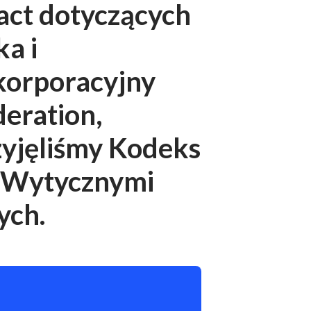
act dotyczących
a i
 korporacyjny
eration,
zyjęliśmy Kodeks
z Wytycznymi
ych.