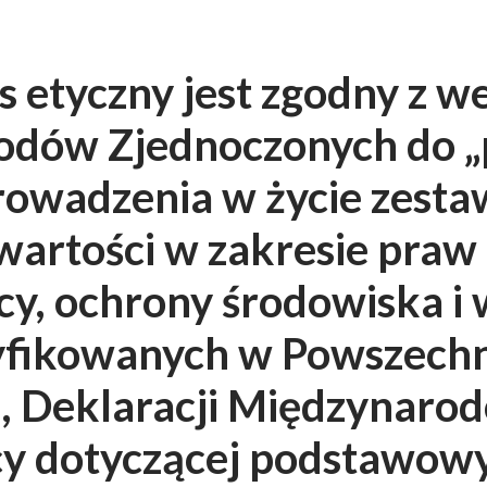
s etyczny jest zgodny z 
odów Zjednoczonych do „p
rowadzenia w życie zest
artości w zakresie praw 
y, ochrony środowiska i w
yfikowanych w Powszechn
, Deklaracji Międzynaro
cy dotyczącej podstawowy