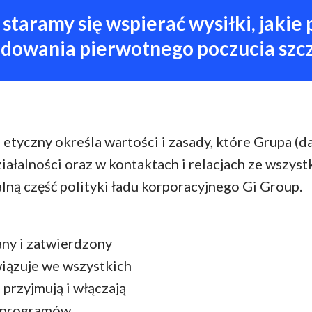
staramy się wspierać wysiłki, jakie
dowania pierwotnego poczucia szcz
etyczny określa wartości i zasady, które Grupa (d
iałalności oraz w kontaktach i relacjach ze wszyst
ną część polityki ładu korporacyjnego Gi Group.
ny i zatwierdzony
wiązuje we wszystkich
 przyjmują i włączają
i programów