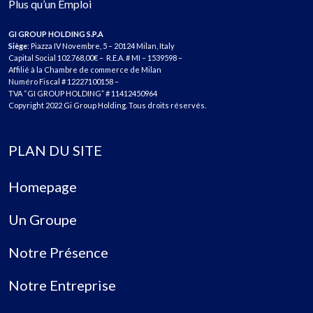
Plus qu’un Emploi
GI GROUP HOLDING S.P.A
Siège
: Piazza IV Novembre, 5 – 20124 Milan, Italy
Capital Social 102.768,00€ – R.E.A. # MI – 1539598 –
Affilié à la Chambre de commerce de Milan
Numéro Fiscal # 12227100158 –
TVA “GI GROUP HOLDING” # 11412450964
Copyright 2022 Gi Group Holding. Tous droits réservés.
PLAN DU SITE
Homepage
Un Groupe
Notre Présence
Notre Entreprise