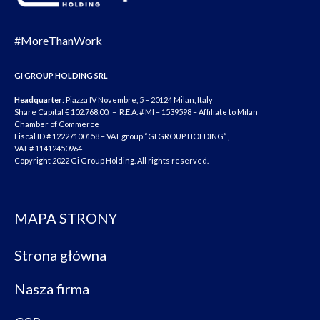
#MoreThanWork
GI GROUP HOLDING SRL
Headquarter
: Piazza IV Novembre, 5 – 20124 Milan, Italy
Share Capital € 102.768,00. – R.E.A. # MI – 1539598 – Affiliate to Milan
Chamber of Commerce
Fiscal ID # 12227100158 – VAT group “GI GROUP HOLDING” ,
VAT # 11412450964
Copyright 2022 Gi Group Holding. All rights reserved.
MAPA STRONY
Strona główna
Nasza firma