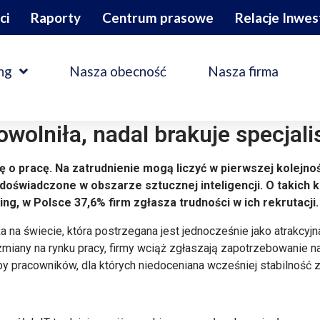
ci
Raporty
Centrum prasowe
Relacje Inwes
ng
Nasza obecność
Nasza firma
wolniła, nadal brakuje specjal
się o pracę. Na zatrudnienie mogą liczyć w pierwszej kolej
doświadczone w obszarze sztucznej inteligencji. O takich k
ng, w Polsce 37,6% firm zgłasza trudności w ich rekrutacji.
nża na świecie, która postrzegana jest jednocześnie jako atrakcyj
iany na rynku pracy, firmy wciąż zgłaszają zapotrzebowanie na
 pracowników, dla których niedoceniana wcześniej stabilność zat