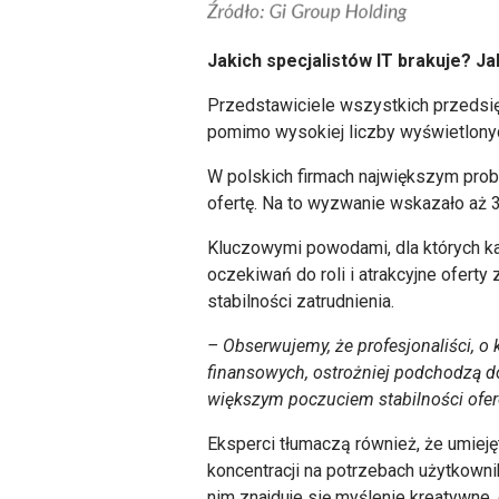
Jakich specjalistów IT brakuje? J
Przedstawiciele wszystkich przedsięb
pomimo wysokiej liczby wyświetlonyc
W polskich firmach największym probl
ofertę. Na to wyzwanie wskazało aż
Kluczowymi powodami, dla których k
oczekiwań do roli i atrakcyjne oferty
stabilności zatrudnienia.
– Obserwujemy, że profesjonaliści, o 
finansowych, ostrożniej podchodzą do
większym poczuciem stabilności of
Eksperci tłumaczą również, że umieję
koncentracji na potrzebach użytkowni
nim znajduje się myślenie kreatywne,