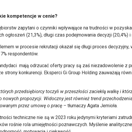
akie kompetencje w cenie?
iorstw zapytani o czynniki wpływające na trudności w pozyskaniu
h ogłoszeń (21,3%), długi czas podejmowania decyzji (20,4%) 
emem w procesie rekrutacji okazał się długi proces decyzyjny, w
 37% respondentów.
andydaci mają odrzucać oferty pracy są zaś niezadowolenie z
 ze strony konkurencji. Eksperci Gi Group Holding zauważają rów
których przedsiębiorcy toczyli w przeszłości zaciekłą walkę i któ
 nowych propozycji. Widoczny jest również trend przechodzenia
erowanym przez umowę o pracę –
tłumaczy Agata Jemioła.
tności techniczne nie są w 2023 roku jedynymi kryteriami zatrud
ków rośnie rola umiejętności poznawczych. Myślenie analityczne
 odporność, motywacja i ciekawość.