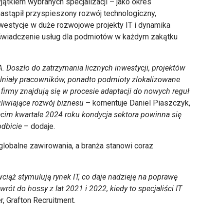
yjątkiem wybranych specjalizacji – jako okres
 nastąpił przyspieszony rozwój technologiczny,
estycje w duże rozwojowe projekty IT i dynamika
ki świadczenie usług dla podmiotów w każdym zakątku
. Doszło do zatrzymania licznych inwestycji, projektów
walniały pracowników, ponadto podmioty zlokalizowane
irmy znajdują się w procesie adaptacji do nowych reguł
żliwiające rozwój biznesu
– komentuje Daniel Piaszczyk,
ecim kwartale 2024 roku kondycja sektora powinna się
odbicie
– dodaje.
 globalne zawirowania, a branża stanowi coraz
ciąż stymulują rynek IT, co daje nadzieję na poprawę
rót do hossy z lat 2021 i 2022, kiedy to specjaliści IT
, Grafton Recruitment.