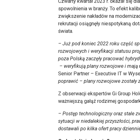
Czwarty kwartał 2023 r. okazał się dl
spowolnienia w branży. To efekt kali
zwiększenie nakładów na modernizac
rekrutacji osiągnęły niespotykaną do
świata.
–
Już pod koniec 2022 roku część spół
rozwojowych i weryfikacji statusu pr
poza Polską zaczęły pracować hybrydo
– weryfikują plany rozwojowe i mają 
Senior Partner – Executive IT w Wyse
poprawić – plany rozwojowe zostały z
Z obserwacji ekspertów Gi Group Hold
ważniejszą gałąź rodzimej gospodark
–
Postęp technologiczny oraz stale z
sytuacji w niedalekiej przyszłości, pr
dostawali po kilka ofert pracy dzienni