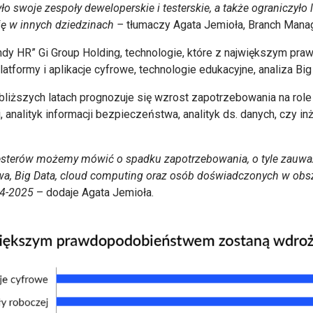
zyło swoje zespoły deweloperskie i testerskie, a także ograniczył
ię w innych dziedzinach
–
tłumaczy Agata Jemioła, Branch Manage
rendy HR” Gi Group Holding, technologie, które z największym 
platformy i aplikacje cyfrowe, technologie edukacyjne, analiza Bi
iższych latach prognozuje się wzrost zapotrzebowania na role t
 analityk informacji bezpieczeństwa, analityk ds. danych, czy in
testerów możemy mówić o spadku zapotrzebowania, o tyle zauw
a, Big Data, cloud computing oraz osób doświadczonych w obszar
24-2025
– dodaje Agata Jemioła.