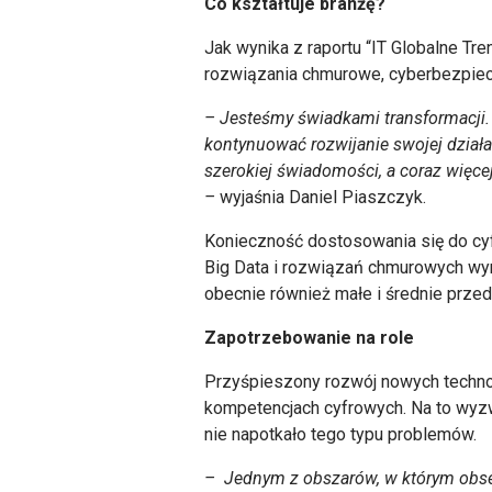
Co kształtuje branżę?
Jak wynika z raportu “IT Globalne Tre
rozwiązania chmurowe, cyberbezpiec
–
Jesteśmy świadkami transformacji.
kontynuować rozwijanie swojej działa
szerokiej świadomości, a coraz więc
–
wyjaśnia Daniel Piaszczyk.
Konieczność dostosowania się do cyf
Big Data i rozwiązań chmurowych wym
obecnie również małe i średnie prze
Zapotrzebowanie na role
Przyśpieszony rozwój nowych technol
kompetencjach cyfrowych. Na to wyzw
nie napotkało tego typu problemów.
– Jednym z obszarów, w którym obse