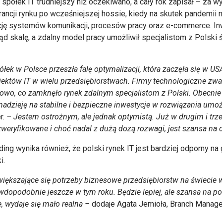
a spółek IT trudniejszy niż oczekiwano, a cały rok zapisał – za w
brancji rynku po wcześniejszej hossie, kiedy na skutek pandemii
ję systemów komunikacji, procesów pracy oraz e-commerce. Inw
tąd skalę, a zdalny model pracy umożliwił specjalistom z Pols
ek w Polsce przeszła falę optymalizacji, która zaczęła się w USA
ojektów IT w wielu przedsiębiorstwach. Firmy technologiczne z
wo, co zamknęło rynek zdalnym specjalistom z Polski. Obecnie f
nadzieję na stabilne i bezpieczne inwestycje w rozwiązania umo
r.
– Jestem ostrożnym, ale jednak optymistą. Już w drugim i trz
weryfikowane i choć nadal z dużą dozą rozwagi, jest szansa na 
ing wynika również, że polski rynek IT jest bardziej odporny na
i.
większające się potrzeby biznesowe przedsiębiorstw na świecie w
awdopodobnie jeszcze w tym roku. Będzie lepiej, ale szansa na pow
e, wydaje się mało realna
–
dodaje Agata Jemioła, Branch Manager