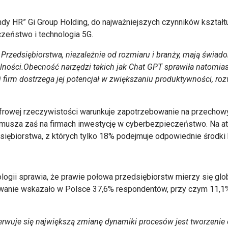
ndy HR” Gi Group Holding, do najważniejszych czynników kształtuj
zeństwo i technologia 5G.
 P
rzedsiębiorstwa, niezależnie od rozmiaru i branży, mają świad
lności.
Obecność narzędzi takich jak Chat GPT sprawiła natomiast,
ej firm dostrzega jej potencjał w zwiększaniu produktywności, 
rowej rzeczywistości warunkuje zapotrzebowanie na przechowyw
usza zaś na firmach inwestycję w cyberbezpieczeństwo. Na atak
dsiębiorstwa, z których tylko 18% podejmuje odpowiednie środk
ogii sprawia, że prawie połowa przedsiębiorstw mierzy się glob
anie wskazało w Polsce 37,6% respondentów, przy czym 11,1% f
rwuje się największą zmianę dynamiki procesów jest tworzenie