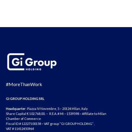
#MoreThanWork
GI GROUP HOLDING SRL
Headquarter
: Piazza IV Novembre, 5 – 20124 Milan, Italy
Share Capital € 102.768,00. – R.E.A. # MI – 1539598 – Affiliate to Milan
Chamber of Commerce
Fiscal ID # 12227100158 – VAT group “GI GROUP HOLDING” ,
VAT # 11412450964