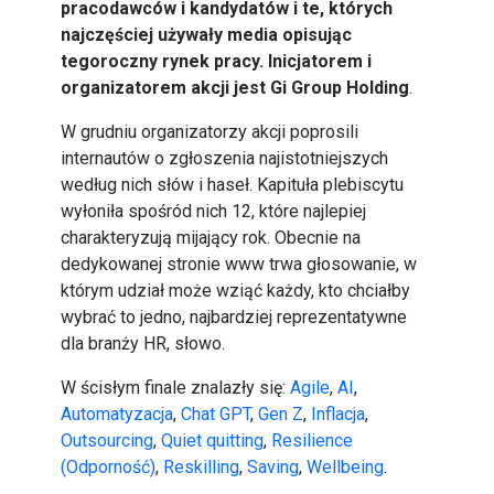
pracodawców i kandydatów i te, których
najczęściej używały media opisując
tegoroczny rynek pracy. Inicjatorem i
organizatorem akcji jest Gi Group Holding
.
W grudniu organizatorzy akcji poprosili
internautów o zgłoszenia najistotniejszych
według nich słów i haseł. Kapituła plebiscytu
wyłoniła spośród nich 12, które najlepiej
charakteryzują mijający rok. Obecnie na
dedykowanej stronie www trwa głosowanie, w
którym udział może wziąć każdy, kto chciałby
wybrać to jedno, najbardziej reprezentatywne
dla branży HR, słowo.
W ścisłym finale znalazły się:
Agile
,
AI
,
Automatyzacja
,
Chat GPT
,
Gen Z
,
Inflacja
,
Outsourcing
,
Quiet quitting
,
Resilience
(Odporność)
,
Reskilling
,
Saving
,
Wellbeing
.