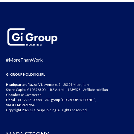
#MoreThanWork
GI GROUP HOLDING SRL
Headquarter
: Piazza IV Novembre, 5 – 20124 Milan, Italy
Share Capital € 102.768,00. – R.E.A. # MI – 1539598 – Affiliate to Milan
Chamber of Commerce
Fiscal ID # 12227100158 – VAT group “GI GROUP HOLDING” ,
VAT # 11412450964
Copyright 2022 Gi Group Holding. All rights reserved.
MAPA STRONY