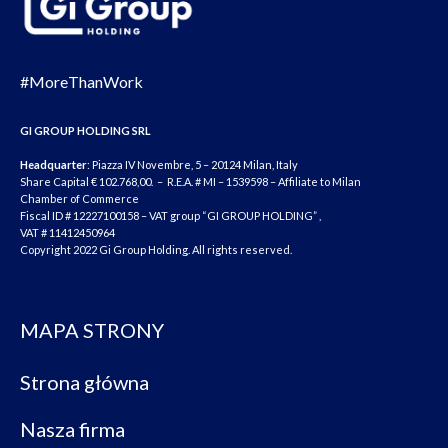
#MoreThanWork
GI GROUP HOLDING SRL
Headquarter
: Piazza IV Novembre, 5 – 20124 Milan, Italy
Share Capital € 102.768,00. – R.E.A. # MI – 1539598 – Affiliate to Milan
Chamber of Commerce
Fiscal ID # 12227100158 – VAT group “GI GROUP HOLDING” ,
VAT # 11412450964
Copyright 2022 Gi Group Holding. All rights reserved.
MAPA STRONY
Strona główna
Nasza firma