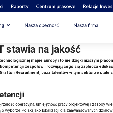
ci
Raporty
Centrum prasowe
Relacje Inwes
ng
Nasza obecność
Nasza firma
IT stawia na jakość
 technologicznej mapie Europy i to nie dzięki niższym pła
 kompetencji zespołów i rozwijającego się zaplecza edukac
Grafton Recruitment, baza talentów w tym sektorze stale s
etencji
jrzałość operacyjna, umiejętność pracy projektowej i zasoby wied
ują o wyborze Polski jako lokalizacji dla zaawansowanych działó