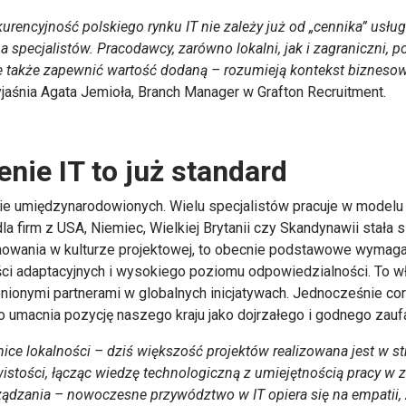
rencyjność polskiego rynku IT nie zależy już od „cennika” usług
a specjalistów. Pracodawcy, zarówno lokalni, jak i zagraniczni, 
le także zapewnić wartość dodaną – rozumieją kontekst biznesowy,
jaśnia Agata Jemioła, Branch Manager w Grafton Recruitment.
ie IT to już standard
ilnie umiędzynarodowionych. Wielu specjalistów pracuje w model
la firm z USA, Niemiec, Wielkiej Brytanii czy Skandynawii stała
nowania w kulturze projektowej, to obecnie podstawowe wymaga
ości adaptacyjnych i wysokiego poziomu odpowiedzialności. To w
cenionymi partnerami w globalnych inicjatywach. Jednocześnie co
co umacnia pozycję naszego kraju jako dojrzałego i godnego zau
nice lokalności – dziś większość projektów realizowana jest w s
wistości, łącząc wiedzę technologiczną z umiejętnością pracy w
dzania – nowoczesne przywództwo w IT opiera się na empatii, zau