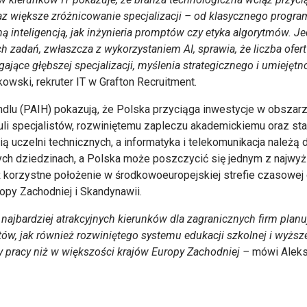
az większe zróżnicowanie specjalizacji – od klasycznego progra
 inteligencją, jak inżynieria promptów czy etyka algorytmów. J
 zadań, zwłaszcza z wykorzystaniem AI, sprawia, że liczba ofert
ające głębszej specjalizacji, myślenia strategicznego i umiejęt
wski, rekruter IT w Grafton Recruitment.
andlu (PAIH) pokazują, że Polska przyciąga inwestycje w obszar
uli specjalistów, rozwiniętemu zapleczu akademickiemu oraz s
uczelni technicznych, a informatyka i telekomunikacja należą d
tych dziedzinach, a Polska może poszczycić się jednym z najw
korzystne położenie w środkowoeuropejskiej strefie czasowej o
opy Zachodniej i Skandynawii.
najbardziej atrakcyjnych kierunków dla zagranicznych firm planu
stów, jak również rozwiniętego systemu edukacji szkolnej i wyż
y pracy niż w większości krajów Europy Zachodniej –
mówi Aleks