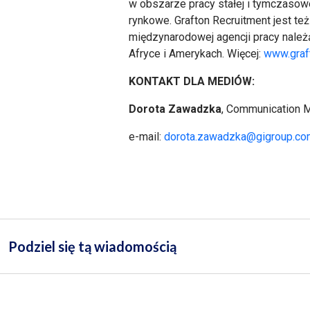
w obszarze pracy stałej i tymczasowej
rynkowe. Grafton Recruitment jest te
międzynarodowej agencji pracy należą
Afryce i Amerykach. Więcej:
www.graf
KONTAKT DLA MEDIÓW:
Dorota Zawadzka
, Communication M
e-mail:
dorota.zawadzka@gigroup.c