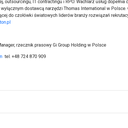
, outsourcingu, IT contractingu i RPO. Wachlarz usług dopełnia 
ż wyłącznym dostawcą narzędzi Thomas International w Polsce. O
cej do czołówki światowych liderów branży rozwiązań rekrutacyjn
ton.pl
anager, rzecznik prasowy Gi Group Holding w Polsce
om
tel. +48 724 870 909