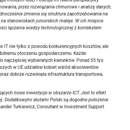
mowania, przez rozwiązania chmurowe i analizę danych,
ednocześnie zmienia się struktura zapotrzebowania na
 na stanowiskach juniorskich maleje. W ich miejsce
ności łączenia wiedzy technologicznej z kontekstem
ze IT nie tylko z powodu konkurencyjnych kosztów, ale
tabilnemu otoczeniu gospodarczemu. Każde
o najczęściej wybieranych kierunków. Ponad 55 tys.
yższych w UE udziałów kobiet wśród absolwentów
raz dobrze rozwinięta infrastruktura transportowa,
jących nowe inwestycje w obszarze ICT. Jest to efekt
szej. Dodatkowymi atutami Polski są dogodne położenie
ander Turkiewicz, Consultant w Investment Support