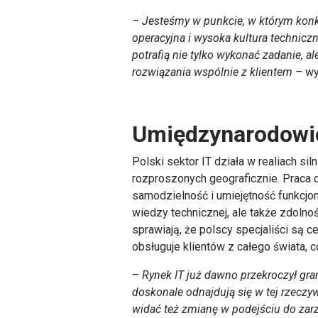
– Jesteśmy w punkcie, w którym konku
operacyjna i wysoka kultura techniczn
potrafią nie tylko wykonać zadanie, a
rozwiązania wspólnie z klientem –
wy
Umiędzynarodowien
Polski sektor IT działa w realiach s
rozproszonych geograficznie. Praca d
samodzielność i umiejętność funkcjo
wiedzy technicznej, ale także zdoln
sprawiają, że polscy specjaliści są 
obsługuje klientów z całego świata, 
–
Rynek IT już dawno przekroczył gra
doskonale odnajdują się w tej rzeczy
widać też zmianę w podejściu do zarzą