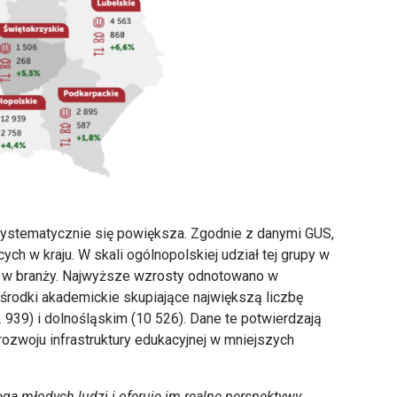
T systematycznie się powiększa. Zgodnie z danymi GUS,
ych w kraju. W skali ogólnopolskiej udział tej grupy w
go w branży. Najwyższe wzrosty odnotowano w
środki akademickie skupiające największą liczbę
939) i dolnośląskim (10 526). Dane te potwierdzają
ozwoju infrastruktury edukacyjnej w mniejszych
ga młodych ludzi i oferuje im realne perspektywy