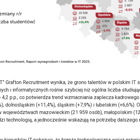
IT” Grafton Recruitment wynika, że grono talentów w polskim I
ch i informatycznych rośnie szybciej niż ogólna liczba studiując
 o 4,2 p.p., co potwierdza trend wzmacniania zaplecza kadrowe
 dolnośląskim (+11,4%), śląskim (+7,9%) i lubelskim (+6,6%). O
 w województwach mazowieckim (21 959 osób), małopolskim (12 
zi technologią, a jednocześnie wskazują na potrzebę dalszego r
 kierunków IT pokazuje, że branża technologiczna wciąż przycią