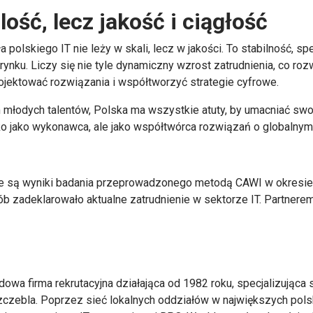
lość, lecz jakość i ciągłość
a polskiego IT nie leży w skali, lecz w jakości. To stabilność, s
rynku. Liczy się nie tyle dynamiczny wzrost zatrudnienia, co ro
ojektować rozwiązania i współtworzyć strategie cyfrowe.
łodych talentów, Polska ma wszystkie atuty, by umacniać swoj
lko jako wykonawca, ale jako współtwórca rozwiązań o globalnym
 są wyniki badania przeprowadzonego metodą CAWI w okresie o
 zadeklarowało aktualne zatrudnienie w sektorze IT. Partnerem 
owa firma rekrutacyjna działająca od 1982 roku, specjalizująca s
czebla. Poprzez sieć lokalnych oddziałów w największych polsk