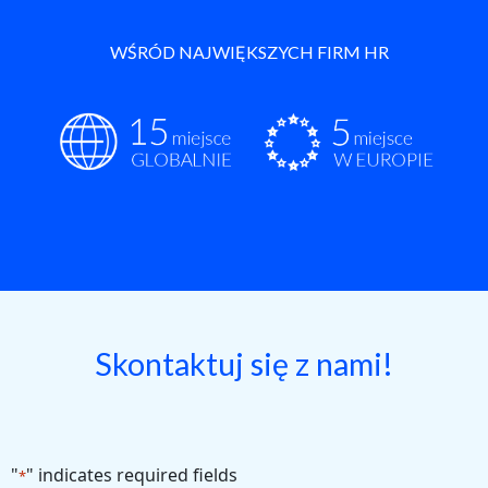
WŚRÓD NAJWIĘKSZYCH FIRM HR
Skontaktuj się z nami!
"
" indicates required fields
*