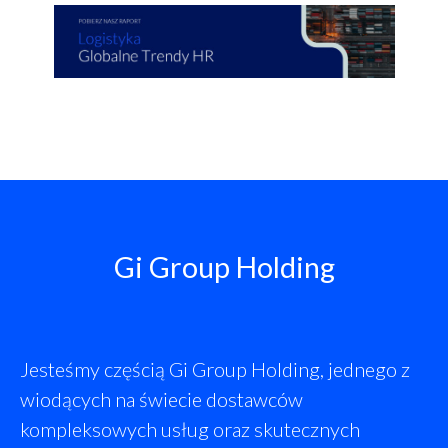
Gi Group Holding
Jesteśmy częścią Gi Group Holding, jednego z
wiodących na świecie dostawców
kompleksowych usług oraz skutecznych