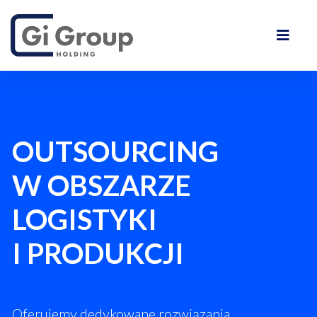
OUTSOURCING
W OBSZARZE
LOGISTYKI
I PRODUKCJI
Oferujemy dedykowane rozwiązania