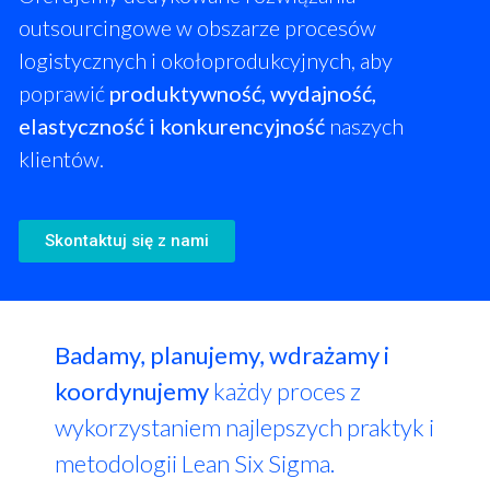
outsourcingowe w obszarze procesów
logistycznych i okołoprodukcyjnych, aby
poprawić
produktywność, wydajność,
elastyczność i konkurencyjność
naszych
klientów.
Skontaktuj się z nami
Badamy, planujemy, wdrażamy i
koordynujemy
każdy proces z
wykorzystaniem najlepszych praktyk i
metodologii Lean Six Sigma.