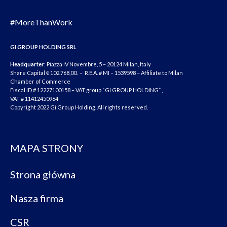
#MoreThanWork
GI GROUP HOLDING SRL
Headquarter
: Piazza IV Novembre, 5 – 20124 Milan, Italy
Share Capital € 102.768,00. – R.E.A. # MI – 1539598 – Affiliate to Milan
Chamber of Commerce
Fiscal ID # 12227100158 – VAT group “GI GROUP HOLDING” ,
VAT # 11412450964
Copyright 2022 Gi Group Holding. All rights reserved.
MAPA STRONY
Strona główna
Nasza firma
CSR