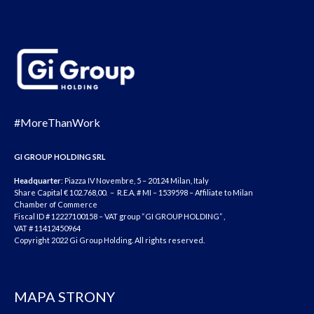
#MoreThanWork
GI GROUP HOLDING SRL
Headquarter
: Piazza IV Novembre, 5 – 20124 Milan, Italy
Share Capital € 102.768,00. – R.E.A. # MI – 1539598 – Affiliate to Milan
Chamber of Commerce
Fiscal ID # 12227100158 – VAT group “GI GROUP HOLDING” ,
VAT # 11412450964
Copyright 2022 Gi Group Holding. All rights reserved.
MAPA STRONY