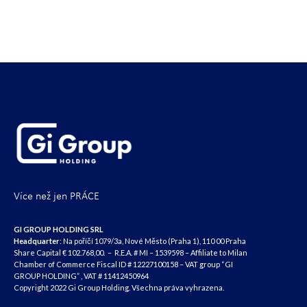
Více než jen PRÁCE
GI GROUP HOLDING SRL
Headquarter
: Na poříčí 1079/3a, Nové Město (Praha 1), 110 00 Praha
Share Capital € 102.768,00. – R.E.A. # MI – 1539598 – Affiliate to Milan
Chamber of Commerce Fiscal ID # 12227100158 – VAT group “GI
GROUP HOLDING” , VAT # 11412450964
Copyright 2022 Gi Group Holding. Všechna práva vyhrazena.