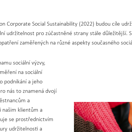
on Corporate Social Sustainability (2022) budou cíle udr
í udržitelnost pro zúčastněné strany stále důležitější. 
í opatření zaměřených na různé aspekty současného sociá
amu sociální výzvy,
měření na sociální
o podnikání a jeho
Pro nás to znamená dvojí
aměstnancům a
i našim klientům a
zuje se prostřednictvím
ry udržitelnosti a