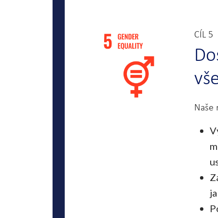
CÍL 5
Do
vše
Naše r
V
m
u
Z
j
P