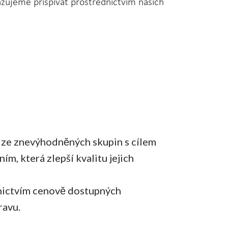
zujeme přispívat prostřednictvím našich
ů ze znevýhodněných skupin s cílem
m, která zlepší kvalitu jejich
dnictvím cenově dostupných
ravu.