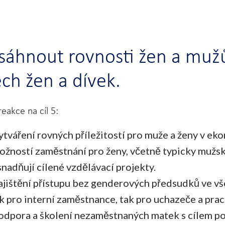
sáhnout rovnosti žen a mužů 
ch žen a dívek.
eakce na cíl 5:
ytváření rovných příležitostí pro muže a ženy v e
ožností zaměstnání pro ženy, včetně typicky mužsk
snadňují cílené vzdělávací projekty.
ajištění přístupu bez genderových předsudků ve vš
ak pro interní zaměstnance, tak pro uchazeče a prac
odpora a školení nezaměstnaných matek s cílem pom