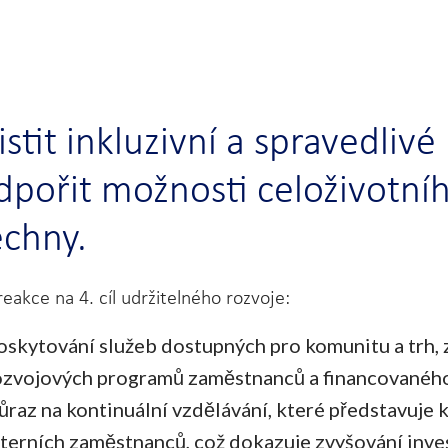
istit inkluzivní a spravedlivé
dpořit možnosti celoživotní
echny.
eakce na 4. cíl udržitelného rozvoje:
oskytování služeb dostupných pro komunitu a trh, 
ozvojových programů zaměstnanců a financovaného
ůraz na kontinuální vzdělávání, které představuje k
nterních zaměstnanců, což dokazuje zvyšování invest