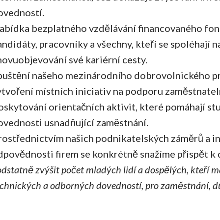
ovedností.
abídka bezplatného vzdělávání financovaného fond
andidáty, pracovníky a všechny, kteří se spoléhají n
novuobjevování své kariérní cesty.
puštění našeho mezinárodního dobrovolnického pr
ytvoření místních iniciativ na podporu zaměstnate
oskytování orientačních aktivit, které pomáhají s
ovednosti usnadňující zaměstnání.
rostřednictvím našich podnikatelských záměrů a ini
dpovědnosti firem se konkrétně snažíme přispět k d
dstatně zvýšit počet mladých lidí a dospělých, kteří m
echnických a odborných dovedností, pro zaměstnání, dů