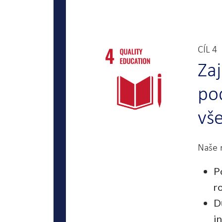
CÍL 4
Zaj
po
vš
Naše r
P
r
D
i