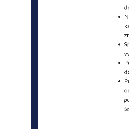
d
N
k
z
S
v
P
d
P
o
po
t