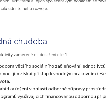
dními aktivitami a jejich společenským dopadem se zava
 cílů udržitelného rozvoje:
dná chudoba
ktivity zaměřené na dosažení cíle 1:
odpora většího sociálního začleňování jednotlivc
omoci jim získat přístup k vhodným pracovním řešení
vota.
abídka řešení v oblasti odborné přípravy prostře
rogramů využívajících financovanou odbornou příp