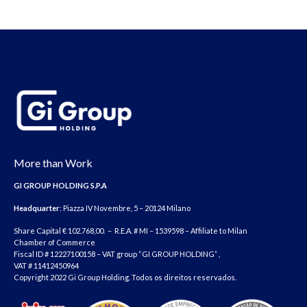
More than Work
GI GROUP HOLDING S.P.A
Headquarter
: Piazza IV Novembre, 5 – 20124 Milano
Share Capital € 102.768,00. – R.E.A. # MI – 1539598 – Affiliate to Milan
Chamber of Commerce
Fiscal ID # 12227100158 – VAT group “GI GROUP HOLDING” ,
VAT # 11412450964
Copyright 2022 Gi Group Holding. Todos os direitos reservados.