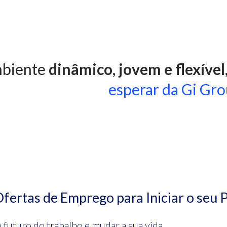
mbiente
dinâmico
,
jovem e flexível
esperar da Gi Gr
ertas de Emprego para Iniciar o seu P
 futuro do trabalho e mudar a sua vida.