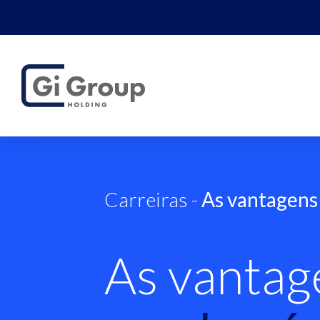
Carreiras
-
As vantagens 
As vantag