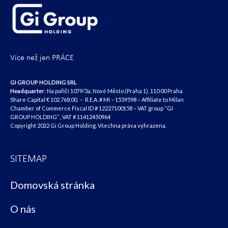
Více než jen PRÁCE
GI GROUP HOLDING SRL
Headquarter
: Na poříčí 1079/3a, Nové Město (Praha 1), 110 00 Praha
Share Capital € 102.768,00. – R.E.A. # MI – 1539598 – Affiliate to Milan
Chamber of Commerce Fiscal ID # 12227100158 – VAT group “GI
GROUP HOLDING” , VAT # 11412450964
Copyright 2022 Gi Group Holding. Všechna práva vyhrazena.
SITEMAP
Domovská stránka
O nás