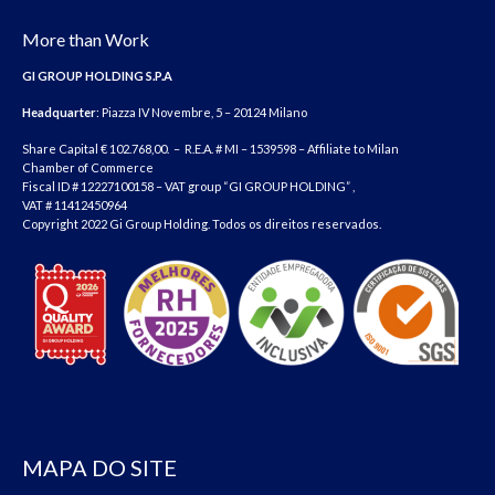
More than Work
GI GROUP HOLDING S.P.A
Headquarter
: Piazza IV Novembre, 5 – 20124 Milano
Share Capital € 102.768,00. – R.E.A. # MI – 1539598 – Affiliate to Milan
Chamber of Commerce
Fiscal ID # 12227100158 – VAT group “GI GROUP HOLDING” ,
VAT # 11412450964
Copyright 2022 Gi Group Holding. Todos os direitos reservados.
MAPA DO SITE