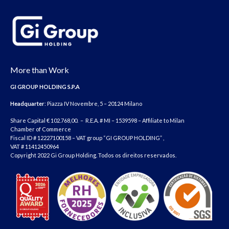
More than Work
GI GROUP HOLDING S.P.A
Headquarter
: Piazza IV Novembre, 5 – 20124 Milano
Share Capital € 102.768,00. – R.E.A. # MI – 1539598 – Affiliate to Milan
Chamber of Commerce
Fiscal ID # 12227100158 – VAT group “GI GROUP HOLDING” ,
VAT # 11412450964
Copyright 2022 Gi Group Holding. Todos os direitos reservados.