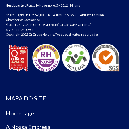
Headquarter
: Piazza IV Novembre, 5 – 20124 Milano
Share Capital € 102.768,00. – R.E.A. # MI – 1539598 – Affiliate to Milan
Chamber of Commerce
Fiscal ID # 12227100158 – VAT group “GI GROUP HOLDING” ,
VAT # 11412450964
Copyright 2022 Gi Group Holding. Todos os direitos reservados.
MAPA DO SITE
Homepage
A Nossa Empresa