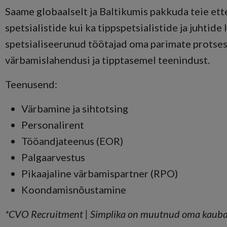
Saame globaalselt ja Baltikumis pakkuda teie et
spetsialistide kui ka tippspetsialistide ja juhtid
spetsialiseerunud töötajad oma parimate protse
värbamislahendusi ja tipptasemel teenindust.
Teenusend:
Värbamine ja sihtotsing
Personalirent
Tööandjateenus (EOR)
Palgaarvestus
Pikaajaline värbamispartner (RPO)
Koondamisnõustamine
*CVO Recruitment | Simplika on muutnud oma kaubam