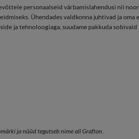
tevõttele personaalseid värbamislahendusi nii noo
e leidmiseks. Ühendades valdkonna juhtivad ja oma e
sside ja tehnoloogiaga, suudame pakkuda sobivaid
ärki ja nüüd tegutseb nime all Grafton
.