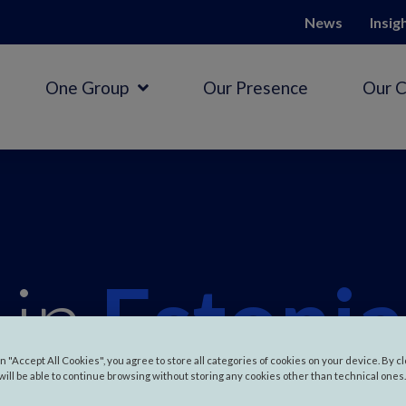
News
Insig
One Group
Our Presence
Our 
 in
Estonia
on "Accept All Cookies", you agree to store all categories of cookies on your device. By c
will be able to continue browsing without storing any cookies other than technical ones.