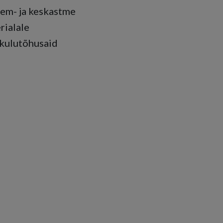
rem- ja keskastme
rialale
 kulutõhusaid