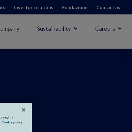
hts
Investor relations
Fondazione
Contact us
Company
Sustainability
Careers
.
losing the
Cookie policy