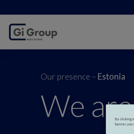
Our presence –
Estonia
We are
By clicking 
banner, you 