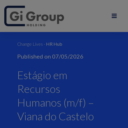
Change Lives -
HR Hub
Published on 07/05/2026
Estágio em
Recursos
Humanos (m/f) –
Viana do Castelo