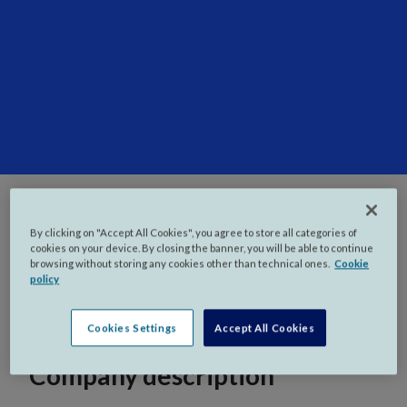
By clicking on "Accept All Cookies", you agree to store all categories of
cookies on your device. By closing the banner, you will be able to continue
Country:
Portugal
browsing without storing any cookies other than technical ones.
Cookie
policy
Brand:
Gi Group
Cookies Settings
Accept All Cookies
Company description