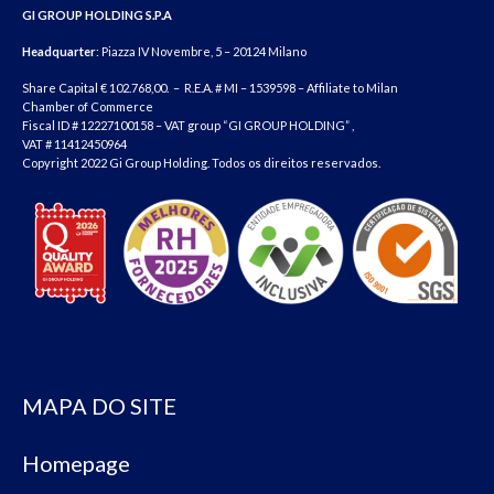
GI GROUP HOLDING S.P.A
Headquarter
: Piazza IV Novembre, 5 – 20124 Milano
Share Capital € 102.768,00. – R.E.A. # MI – 1539598 – Affiliate to Milan
Chamber of Commerce
Fiscal ID # 12227100158 – VAT group “GI GROUP HOLDING” ,
VAT # 11412450964
Copyright 2022 Gi Group Holding. Todos os direitos reservados.
MAPA DO SITE
Homepage