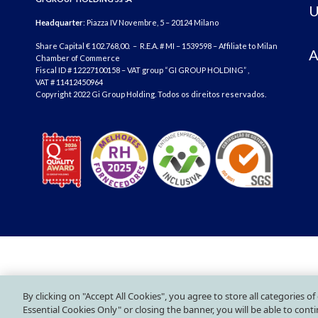
U
Headquarter
: Piazza IV Novembre, 5 – 20124 Milano
Share Capital € 102.768,00. – R.E.A. # MI – 1539598 – Affiliate to Milan
A
Chamber of Commerce
Fiscal ID # 12227100158 – VAT group “GI GROUP HOLDING” ,
VAT # 11412450964
Copyright 2022 Gi Group Holding. Todos os direitos reservados.
By clicking on "Accept All Cookies", you agree to store all categories o
Essential Cookies Only" or closing the banner, you will be able to con