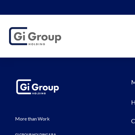
M
H
More than Work
C
GI GROUP HOLDING S.P.A