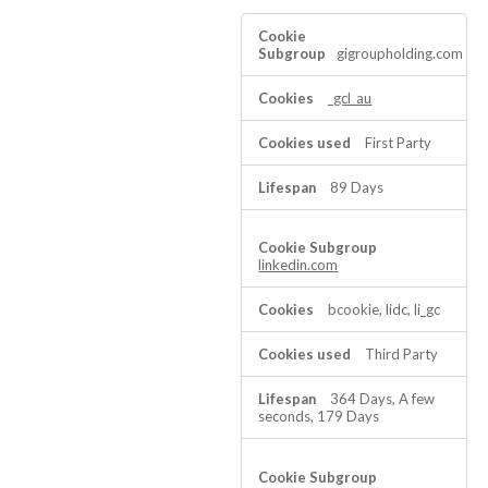
Targeting
Cookies
gigroupholding.com
_gcl_au
First Party
89 Days
linkedin.com
bcookie, lidc, li_gc
Third Party
364 Days, A few
seconds, 179 Days