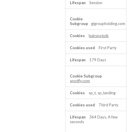
Session
gigroupholding.com
hubspotutk
First Party
179 Days
spotify.com
sp_t, sp_landing
Third Party
364 Days, A few
seconds