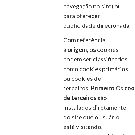
navegação no site) ou
para oferecer
publicidade direcionada.
Com referência
à
origem,
o
s
cookies
podem ser classificados
como cookies primários
ou cookies de
terceiros.
Primeiro
Os
coo
de terceiros
são
instalados diretamente
do site que o usuário
está visitando,