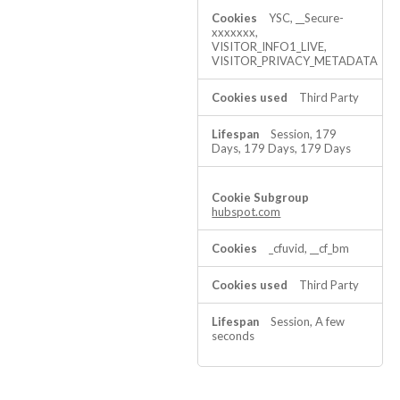
YSC, __Secure-
xxxxxxx,
VISITOR_INFO1_LIVE,
VISITOR_PRIVACY_METADATA
Third Party
Session, 179
Days, 179 Days, 179 Days
hubspot.com
_cfuvid, __cf_bm
Third Party
Session, A few
seconds