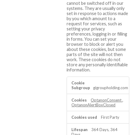
cannot be switched off in our
systems. They are usually only
set in response to actions made
by you which amount to a
request for services, such as
setting your privacy
preferences, logging in or filling
in forms. You can set your
browser to block or alert you
about these cookies, but some
parts of the site will not then
work. These cookies do not
store any personally identifiable
information.
Strictly
Necessary
gigroupholding.com
Cookies
OptanonConsent
,
OptanonAlertBoxClosed
First Party
364 Days, 364
Days