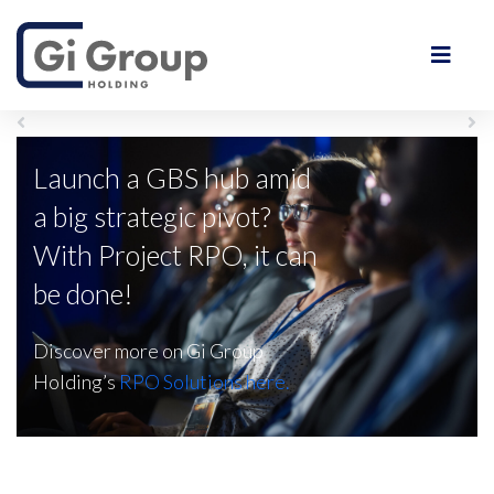
Anterior
Próximo
Launch a GBS hub amid
a big strategic pivot?
With Project RPO, it can
be done!
Discover more on Gi Group
Holding’s
RPO Solutions here.