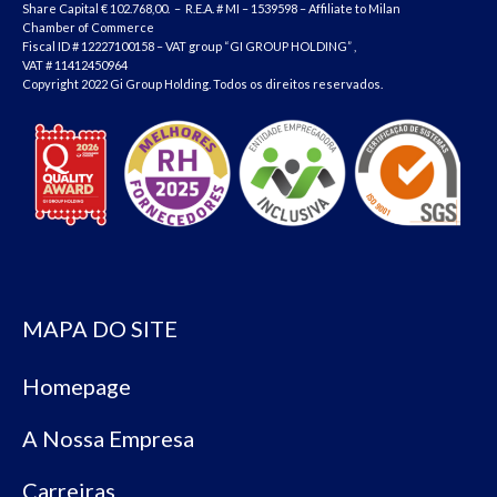
Share Capital € 102.768,00. – R.E.A. # MI – 1539598 – Affiliate to Milan
Chamber of Commerce
Fiscal ID # 12227100158 – VAT group “GI GROUP HOLDING” ,
VAT # 11412450964
Copyright 2022 Gi Group Holding. Todos os direitos reservados.
MAPA DO SITE
Homepage
A Nossa Empresa
Carreiras