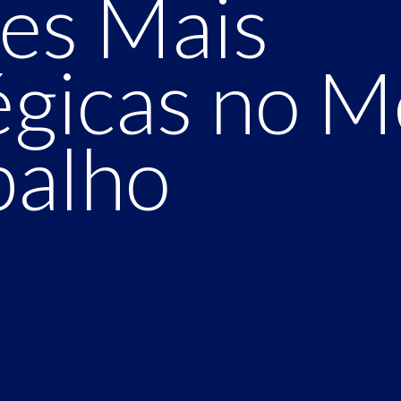
es Mais
égicas no 
balho