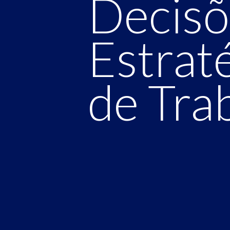
Decisõ
Estrat
de Tra