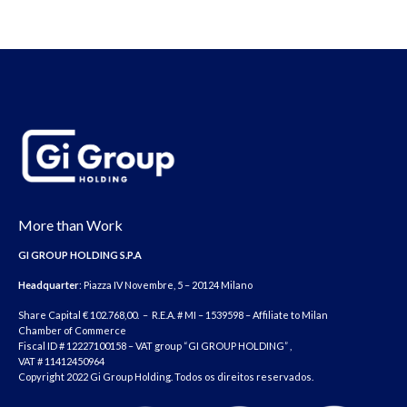
More than Work
GI GROUP HOLDING S.P.A
Headquarter
: Piazza IV Novembre, 5 – 20124 Milano
Share Capital € 102.768,00. – R.E.A. # MI – 1539598 – Affiliate to Milan
Chamber of Commerce
Fiscal ID # 12227100158 – VAT group “GI GROUP HOLDING” ,
VAT # 11412450964
Copyright 2022 Gi Group Holding. Todos os direitos reservados.