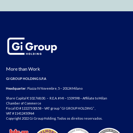
More than Work
GI GROUP HOLDING S.P.A
Headquarter
: Piazza IV Novembre, 5 – 20124 Milano
Share Capital € 102.768,00. – R.E.A. # MI – 1539598 – Affiliate to Milan
Chamber of Commerce
Fiscal ID # 12227100158 – VAT group “GI GROUP HOLDING” ,
VAT # 11412450964
Copyright 2022 Gi Group Holding. Todos os direitos reservados.