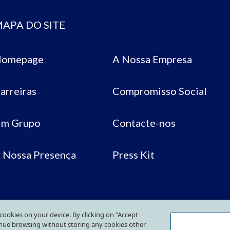
APA DO SITE
omepage
A Nossa Empresa
arreiras
Compromisso Social
m Grupo
Contacte-nos
 Nossa Presença
Press Kit
f cookies on your device. By clicking on "Accept
tinue browsing without storing any cookies other