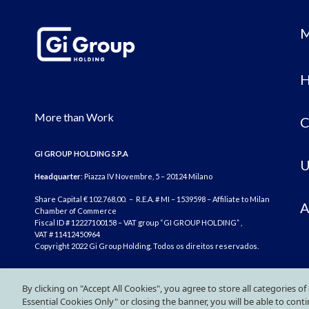
M
H
More than Work
C
GI GROUP HOLDING S.P.A
U
Headquarter
: Piazza IV Novembre, 5 – 20124 Milano
Share Capital € 102.768,00. – R.E.A. # MI – 1539598 – Affiliate to Milan
A
Chamber of Commerce
Fiscal ID # 12227100158 – VAT group “GI GROUP HOLDING” ,
VAT # 11412450964
Copyright 2022 Gi Group Holding. Todos os direitos reservados.
By clicking on "Accept All Cookies", you agree to store all categories o
Essential Cookies Only" or closing the banner, you will be able to con