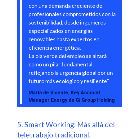
con una demanda creciente de
profesionales comprometidos con la
sostenibilidad, desde ingenieros
especializados en energías
renovables hasta expertos en
eficiencia energética.
La ola verde del empleo se alzará
como un pilar fundamental,
reflejando la urgencia global por un
futuro más ecológico y resiliente”
María de Vicente, Key Account
Manager Energy de Gi Group Holding
5. Smart Working: Más allá del
teletrabajo tradicional.