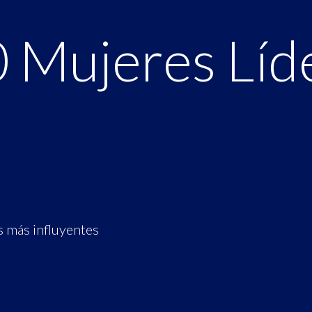
 Mujeres Líd
!
s más influyentes