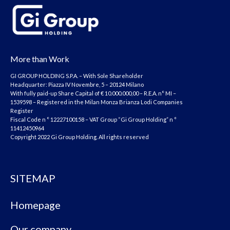
More than Work
GI GROUP HOLDING S.P.A. – With Sole Shareholder
Headquarter: Piazza IV Novembre, 5 – 20124 Milano
With fully paid-up Share Capital of € 10.000.000,00 – R.E.A. n° MI –
1539598 – Registered in the Milan Monza Brianza Lodi Companies
Register
Fiscal Code n ° 12227100158 – VAT Group “Gi Group Holding” n °
11412450964
Copyright 2022 Gi Group Holding. All rights reserved
SITEMAP
Homepage
Our company