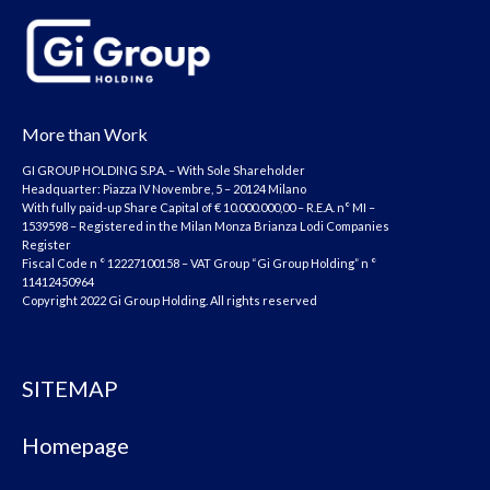
More than Work
GI GROUP HOLDING S.P.A. – With Sole Shareholder
Headquarter: Piazza IV Novembre, 5 – 20124 Milano
With fully paid-up Share Capital of € 10.000.000,00 – R.E.A. n° MI –
1539598 – Registered in the Milan Monza Brianza Lodi Companies
Register
Fiscal Code n ° 12227100158 – VAT Group “Gi Group Holding” n °
11412450964
Copyright 2022 Gi Group Holding. All rights reserved
SITEMAP
Homepage