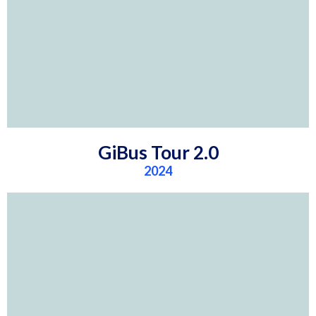
hacer match con el mejor talento.
iniciamos una ruta de autobús para
Bajo el concepto de Working Dates,
GiBus Tour 2.0
2024
2.000 speed interviews.
talento con más de 14.000 visitantes y
nuestra forma de conectar con el
La 2ª edición del GiBus consolidó