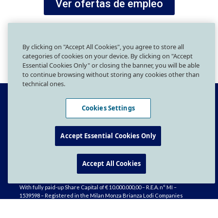
Ver ofertas de empleo
By clicking on "Accept All Cookies", you agree to store all
categories of cookies on your device. By clicking on "Accept
Essential Cookies Only" or closing the banner, you will be able
to continue browsing without storing any cookies other than
technical ones.
Cookies Settings
Accept Essential Cookies Only
More than Work
Accept All Cookies
GI GROUP HOLDING S.P.A. – With Sole Shareholder
Headquarter: Piazza IV Novembre, 5 – 20124 Milano
With fully paid-up Share Capital of € 10.000.000,00 – R.E.A. n° MI –
1539598 – Registered in the Milan Monza Brianza Lodi Companies
Register
Fiscal Code n ° 12227100158 – VAT Group “Gi Group Holding” n °