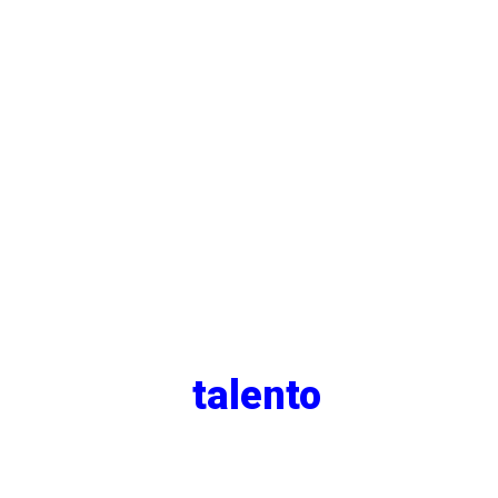
En Gi Group Holding
queremos vivir
experiencias únicas a tu
lado y ofrecerte
oportunidades laborales
de calidad porque…
¡Tu
talento
se
merece brillar
!