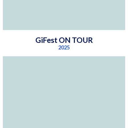
GiFest ON TOUR
2025
del país.
por los festivales más emblemáticos
entorno más auténtico: un recorrido
acercarnos al talento joven en su
GiFest ON TOUR nos permitió