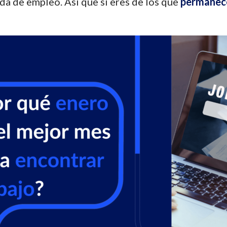
da de empleo. Así que si eres de los que
permanece