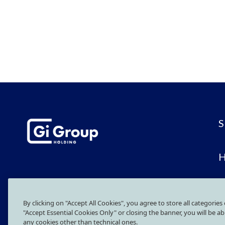
S
H
More than Work
C
By clicking on "Accept All Cookies", you agree to store all categories
GI GROUP HOLDING S.P.A. – With Sole Shareholder
"Accept Essential Cookies Only" or closing the banner, you will be a
O
Headquarter: Piazza IV Novembre, 5 – 20124 Milano
any cookies other than technical ones.