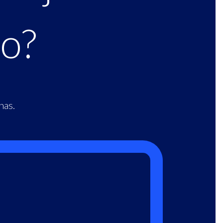
jo?
nas.