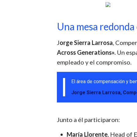
Una mesa redonda c
J
orge Sierra Larrosa
, Compen
Across Generations».
Un espa
empleado y el compromiso.
El área de compensación y ben
Jorge Sierra Larrosa, Comp
Junto a él participaron:
María Llorente
, Head of 