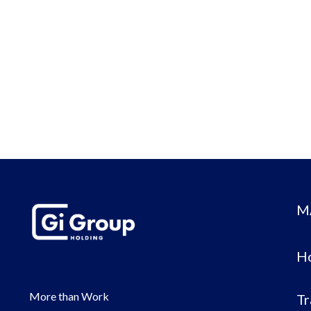
M
H
More than Work
Tr