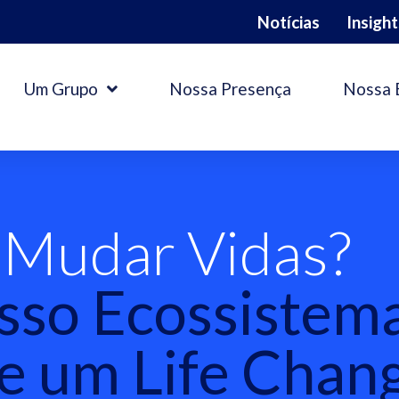
Notícias
Insight
Um Grupo
Nossa Presença
Nossa 
 Mudar Vidas?
osso Ecossistem
ne um Life Chan