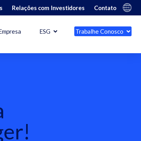
s
Relações com Investidores
Contato
Empresa
ESG
Trabalhe Conosco
a
ger!