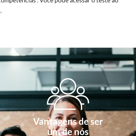
competências . Você pode acessar o teste ao
.
Vantagens de ser
um de nós