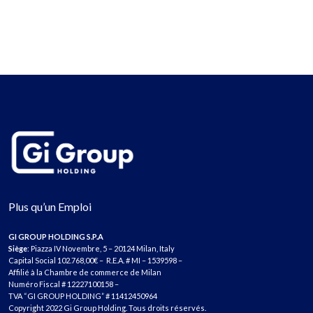
Plus qu’un Emploi
GI GROUP HOLDING S.P.A
Siège
: Piazza IV Novembre, 5 – 20124 Milan, Italy
Capital Social 102.768,00€ – R.E.A. # MI – 1539598 –
Affilié à la Chambre de commerce de Milan
Numéro Fiscal # 12227100158 –
TVA “GI GROUP HOLDING” # 11412450964
Copyright 2022 Gi Group Holding. Tous droits réservés.