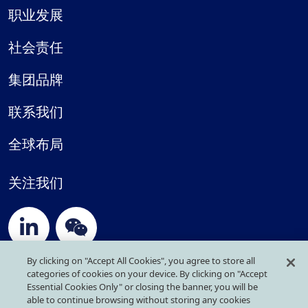
职业发展
社会责任
集团品牌
联系我们
全球布局
关注我们
By clicking on "Accept All Cookies", you agree to store all
categories of cookies on your device. By clicking on "Accept
隐私政策
Essential Cookies Only" or closing the banner, you will be
able to continue browsing without storing any cookies