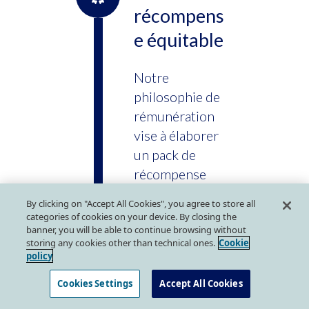
récompens
e équitable
Notre
philosophie de
rémunération
vise à élaborer
un pack de
récompense
totale capable de
By clicking on "Accept All Cookies", you agree to store all
répondre aux
categories of cookies on your device. By closing the
banner, you will be able to continue browsing without
attentes des
storing any cookies other than technical ones.
Cookie
personnes qui
policy
travaillent
Cookies Settings
Accept All Cookies
habituellement