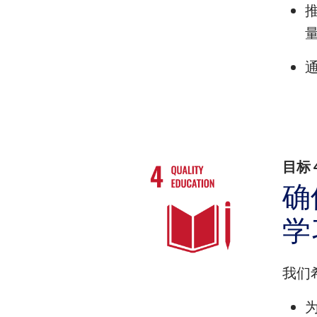
目标
确
学
我们