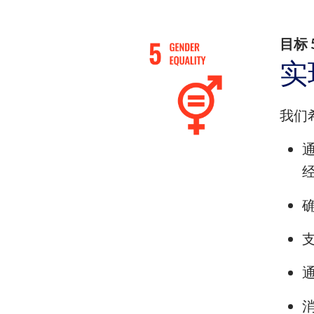
目标
实
我们