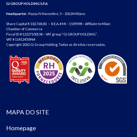
GI GROUP HOLDING S.P.A
Headquarter
: Piazza IV Novembre, 5 – 20124 Milano
Share Capital € 102.768,00. – R.E.A. # MI – 1539598 – Affiliate to Milan
Chamber of Commerce
Fiscal ID # 12227100158 – VAT group “GI GROUP HOLDING” ,
VAT # 11412450964
Copyright 2022 Gi Group Holding. Todos os direitos reservados.
MAPA DO SITE
Homepage