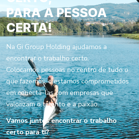
PARA A PESSOA
CERTA!
Na Gi Group Holding ajudamos a
encontrar o trabalho certo.
Colocamos pessoas no centro de tudo o
que fazemos, e estamos comprometidos
em conectá-las com empresas que
valorizam o talento e a paixão.
Vamos juntos encontrar o trabalho
certo para ti?